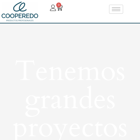
0
Tenemos
grandes
proyectos