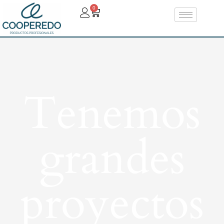
0
Tenemos
grandes
proyectos