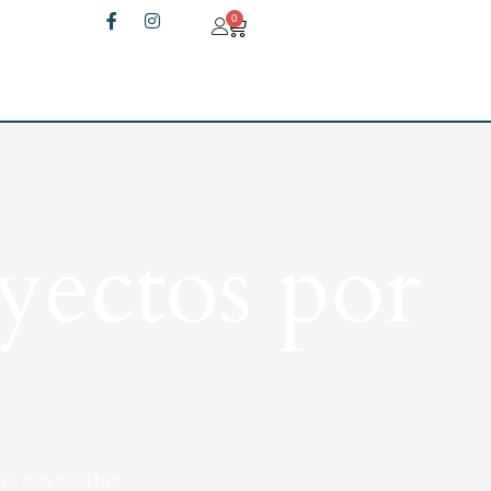
0
yectos por
rá sus puertas.