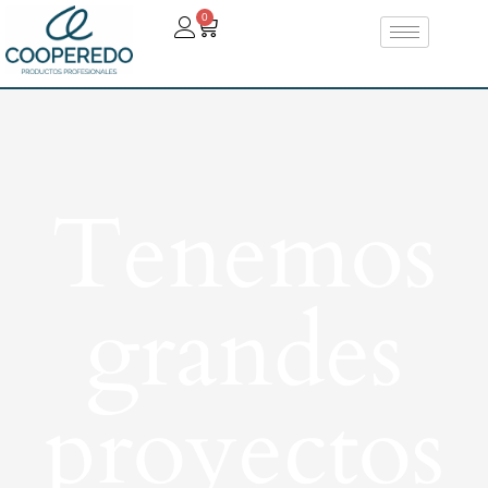
0
Tenemos
grandes
proyectos