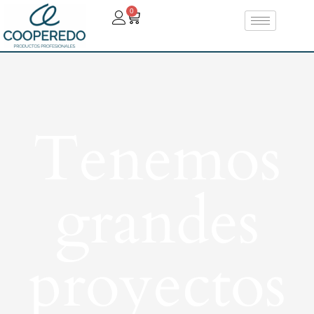
0
Tenemos
grandes
proyectos