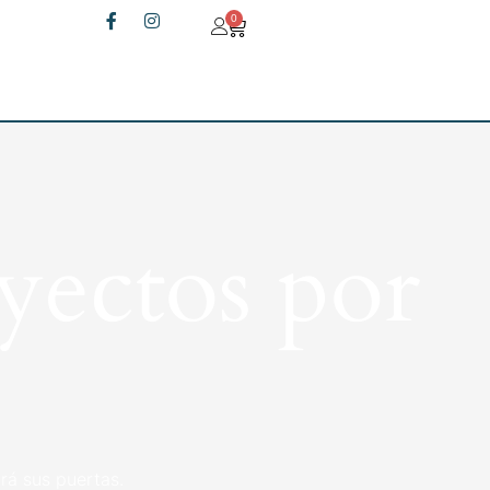
0
yectos por
rá sus puertas.