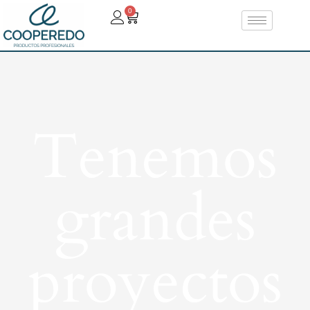
0
Tenemos
grandes
proyectos