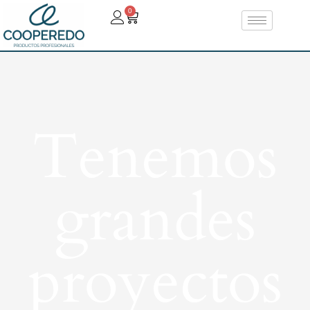
0
Tenemos
grandes
proyectos