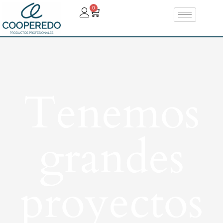
0
Tenemos
grandes
proyectos