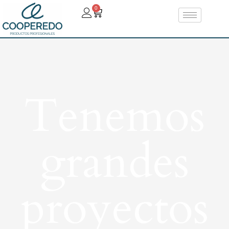
0
Tenemos
grandes
proyectos