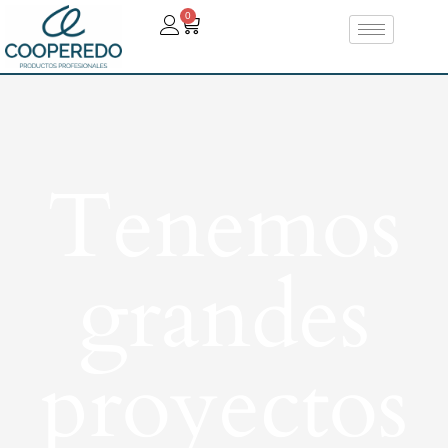
0
Tenemos
grandes
proyectos