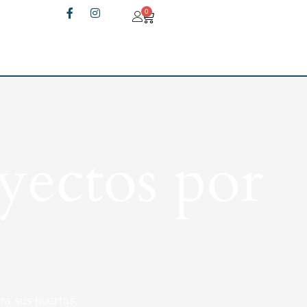
0
yectos por
rá sus puertas.