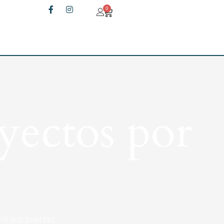
0
yectos por
rá sus puertas.