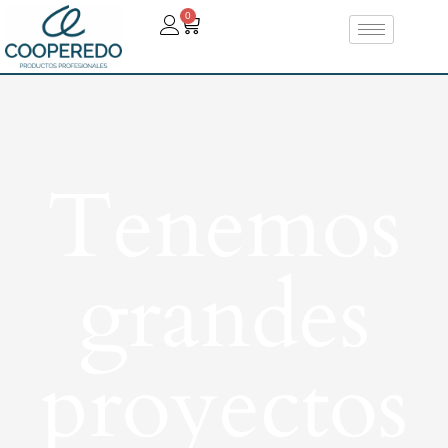
0
Tenemos
grandes
proyectos