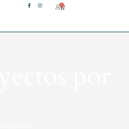
0
yectos por
rá sus puertas.