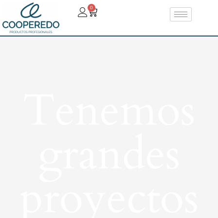
0
Tenemos
grandes
proyectos