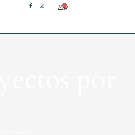
0
yectos por
rá sus puertas.