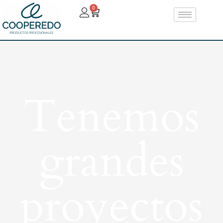
0
Tenemos
grandes
proyectos