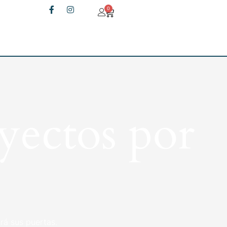
0
yectos por
rá sus puertas.