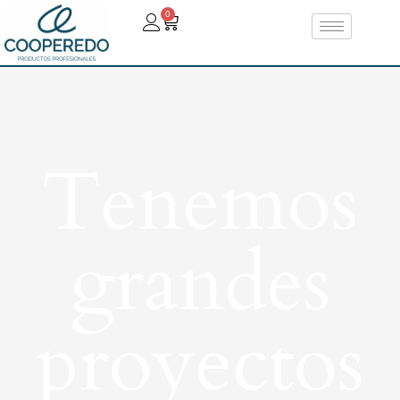
0
Tenemos
grandes
proyectos