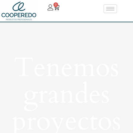
0
Tenemos
grandes
proyectos