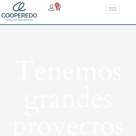
0
Tenemos
grandes
proyectos