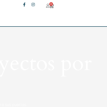
0
yectos por
rá sus puertas.