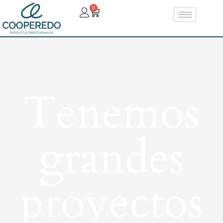
0
Tenemos
grandes
proyectos