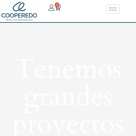
0
Tenemos
grandes
proyectos