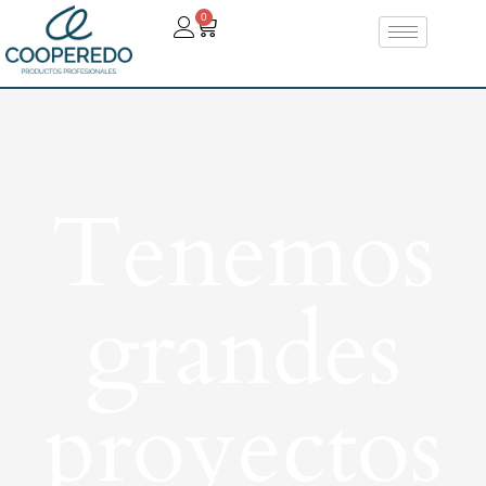
0
Tenemos
grandes
proyectos