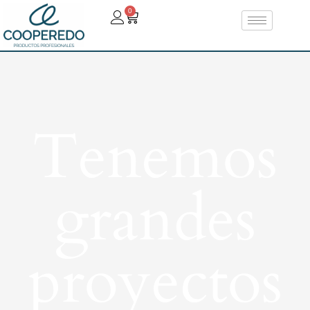
0
Tenemos
grandes
proyectos