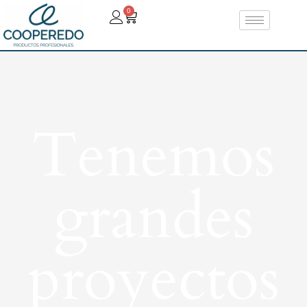
0
Tenemos
grandes
proyectos