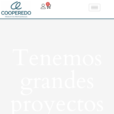
0
Tenemos
grandes
proyectos