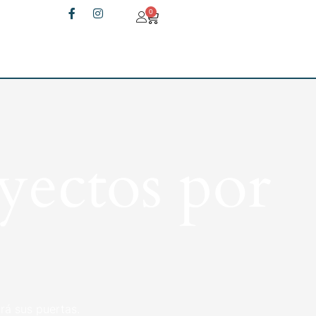
0
yectos por
rá sus puertas.