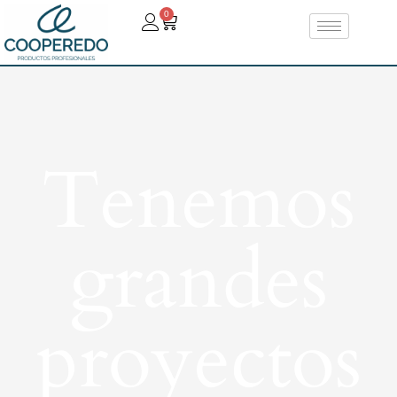
0
Tenemos
grandes
proyectos