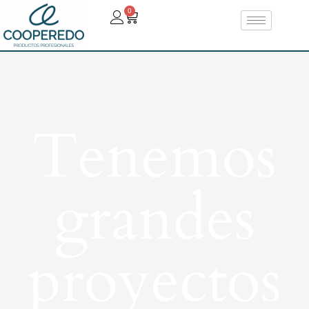
0
Tenemos
grandes
proyectos