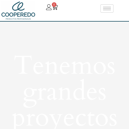
0
Tenemos
grandes
proyectos