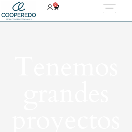
0
Tenemos
grandes
proyectos