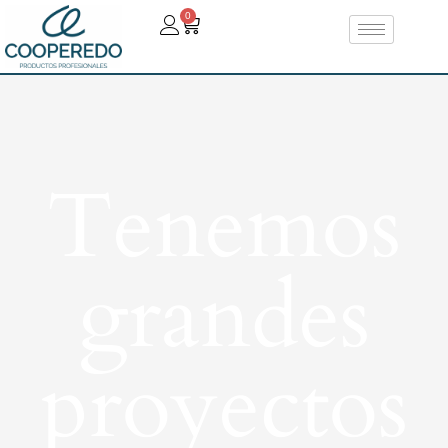
0
Tenemos
grandes
proyectos