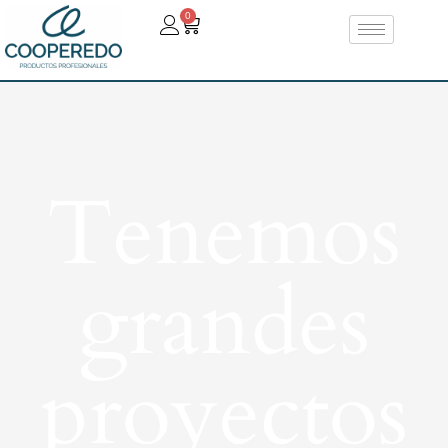
0
Tenemos
grandes
proyectos