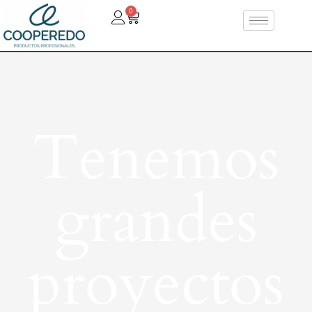
0
Tenemos
grandes
proyectos