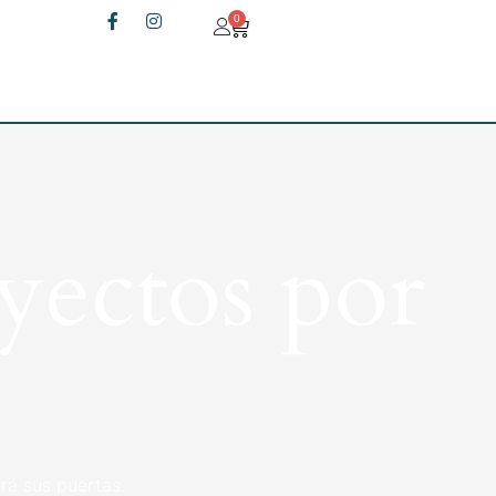
0
yectos por
rá sus puertas.