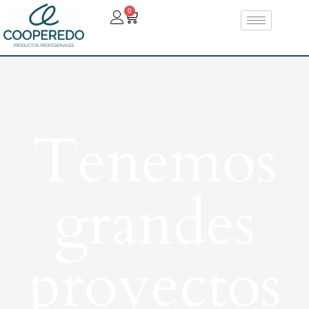
0
Tenemos
grandes
proyectos