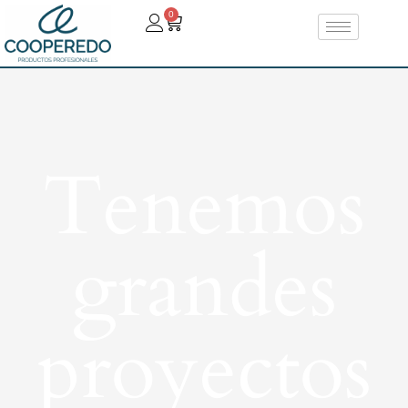
0
Tenemos
grandes
proyectos