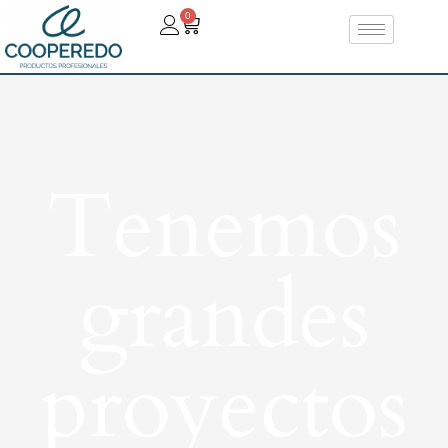
0
Tenemos
grandes
proyectos