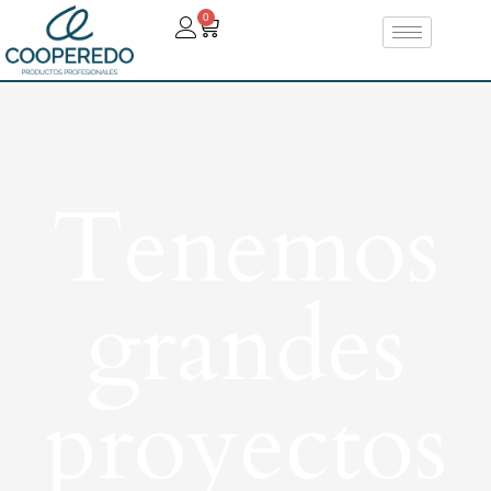
0
Tenemos
grandes
proyectos