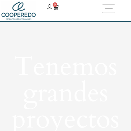
0
Tenemos
grandes
proyectos