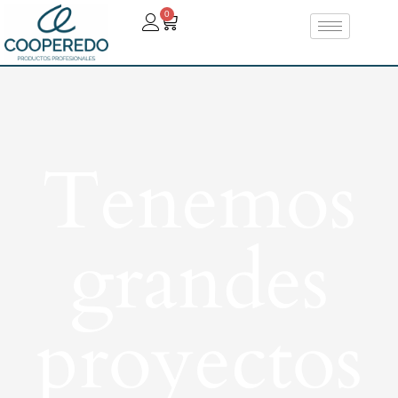
0
Tenemos
grandes
proyectos