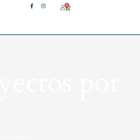
0
yectos por
rá sus puertas.