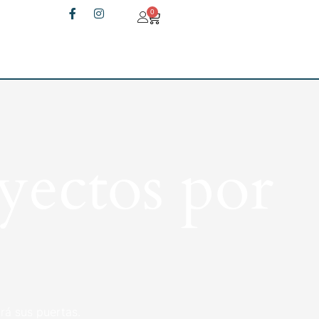
0
yectos por
rá sus puertas.