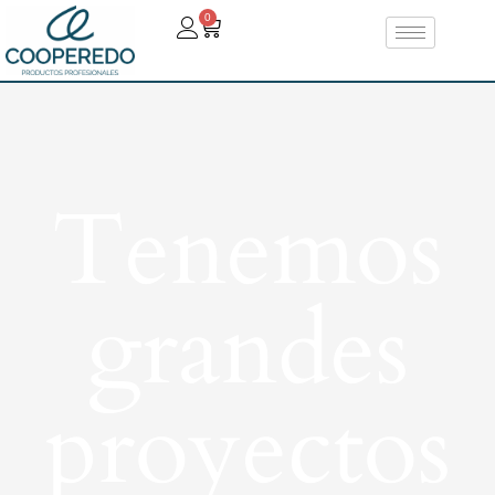
0
Tenemos
grandes
proyectos