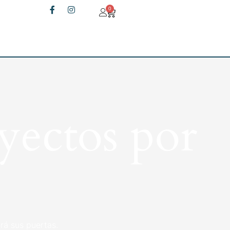
0
yectos por
rá sus puertas.