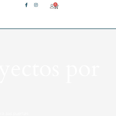
0
yectos por
rá sus puertas.