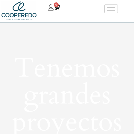
0
Tenemos
grandes
proyectos